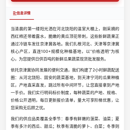
信息详情
当清晨的第一缕阳光洒在河北饶阳的温室大棚上，刚采摘的
西红柿还带着露水，脆嫩的黄瓜顶花带刺，这些新鲜蔬果正
通过冷链车发往京津冀各地。我们扎根河北、天津等京津冀
核心产区，直连100+规模化种植基地，以“价格透明”为核
心，为您提供日供百吨的新鲜瓜果蔬菜现货批发服务。
依托京津冀协同发展的便利交通，我们构建了2小时鲜蔬配送
圈：从河北饶阳、固安的蔬菜基地，到天津宁河的瓜果种植
区，产地直采直发，跳过所有中间环节，让您直接拿到产地
一手价。我们实行明码标价制度，每种蔬菜的产地、规格、
价格公开透明，每日更新报价清单，量大可享阶梯优惠，让
您采购无后顾之忧。
我们的供应品类覆盖全季节：春季有鲜嫩的菠菜、油菜；夏
季有多汁的西瓜、甜瓜；秋季有清脆的萝卜、白菜；冬季则