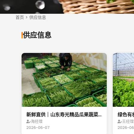
首页
>
供应信息
供应信息
新鲜直供｜山东寿光精品瓜果蔬菜
绿色有
基地常年批发供应
瓜果蔬
海经理
王经理
2026-06-07
2026-06