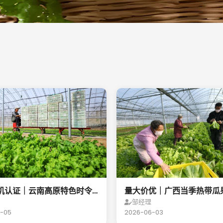
机认证｜云南高原特色时令
量大价优｜广西当季热带瓜
菜一手货源
现货直发全国
邹经理
-05
2026-06-03