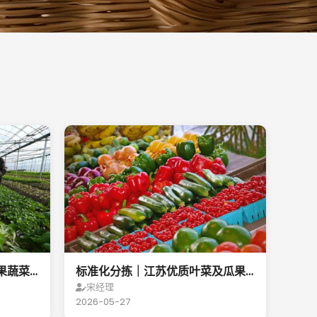
果蔬菜
标准化分拣｜江苏优质叶菜及瓜果
蔬菜稳定供货合作
宋经理
2026-05-27