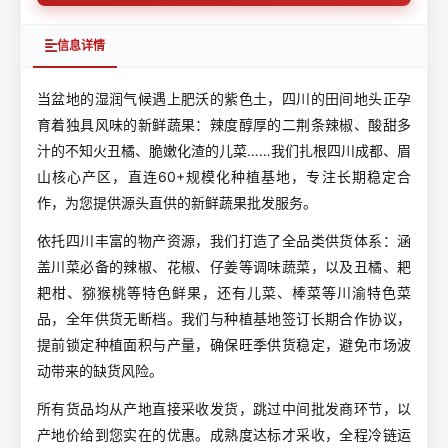
信息详情
当盆地的湿润气候遇上肥沃的紫色土，四川的田间地头正孕
育着独具风味的新鲜蔬果：辣度醇厚的二荆条辣椒、酸甜多
汁的不知火丑橘、脆嫩化渣的儿菜……我们扎根四川成都、眉
山核心产区，直连60+规模化种植基地，专注长期稳定合
作，为您提供源头直供的新鲜蔬果批发服务。
依托四川丰富的物产资源，我们打造了全品类供货体系：涵
盖川菜必备的辣椒、花椒、仔姜等调味蔬菜，以及丑橘、耙
耙柑、猕猴桃等特色鲜果，还有儿菜、棒菜等川渝特色菜
品，全年供货无断档。我们与种植基地签订长期合作协议，
提前锁定种植面积与产量，确保旺季供货稳定，避免市场波
动带来的缺货风险。
所有货品均从产地直接采收发货，跳过中间批发商环节，以
产地价给到您实在的优惠。成熟度达标才采收，全程冷链运