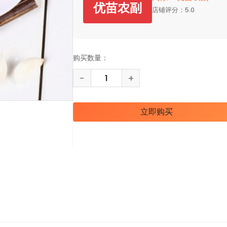
优苗农副
店铺评分：5.0
购买数量：
−
+
立即购买