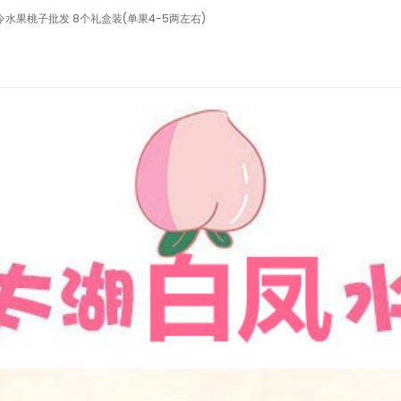
果桃子批发 8个礼盒装(单果4-5两左右)