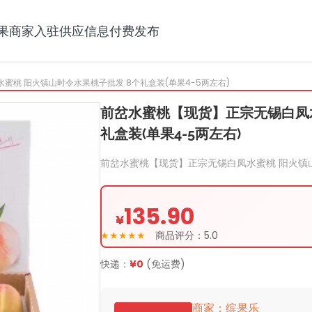
果
商家入驻
供应信息
付费发布
蜜桃 阳火镇山时令水果桃子批发 8个礼盒装(单果4-5两左右)
前岔水蜜桃【现货】正宗无锡白凤水
礼盒装(单果4-5两左右)
前岔水蜜桃【现货】正宗无锡白凤水蜜桃 阳火镇山
135.90
¥
★★★★★
商品评分：5.0
快递：
¥0
(免运费)
商家：缤果乐